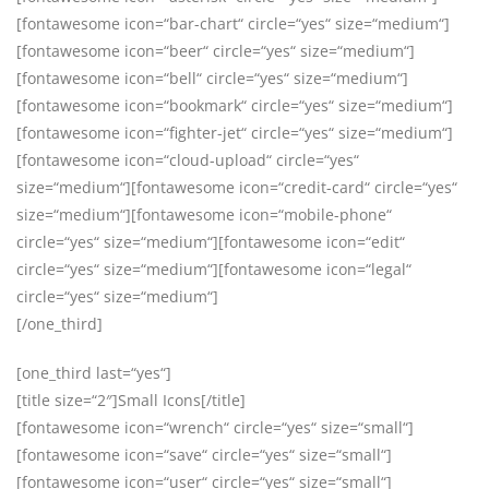
[fontawesome icon=“bar-chart“ circle=“yes“ size=“medium“]
[fontawesome icon=“beer“ circle=“yes“ size=“medium“]
[fontawesome icon=“bell“ circle=“yes“ size=“medium“]
[fontawesome icon=“bookmark“ circle=“yes“ size=“medium“]
[fontawesome icon=“fighter-jet“ circle=“yes“ size=“medium“]
[fontawesome icon=“cloud-upload“ circle=“yes“
size=“medium“][fontawesome icon=“credit-card“ circle=“yes“
size=“medium“][fontawesome icon=“mobile-phone“
circle=“yes“ size=“medium“][fontawesome icon=“edit“
circle=“yes“ size=“medium“][fontawesome icon=“legal“
circle=“yes“ size=“medium“]
[/one_third]
[one_third last=“yes“]
[title size=“2″]Small Icons[/title]
[fontawesome icon=“wrench“ circle=“yes“ size=“small“]
[fontawesome icon=“save“ circle=“yes“ size=“small“]
[fontawesome icon=“user“ circle=“yes“ size=“small“]