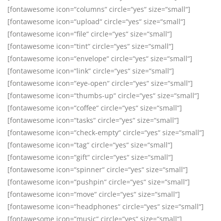
[fontawesome icon=“columns“ circle=“yes“ size=“small“]
[fontawesome icon=“upload“ circle=“yes“ size=“small“]
[fontawesome icon=“file“ circle=“yes“ size=“small“]
[fontawesome icon=“tint“ circle=“yes“ size=“small“]
[fontawesome icon=“envelope“ circle=“yes“ size=“small“]
[fontawesome icon=“link“ circle=“yes“ size=“small“]
[fontawesome icon=“eye-open“ circle=“yes“ size=“small“]
[fontawesome icon=“thumbs-up“ circle=“yes“ size=“small“]
[fontawesome icon=“coffee“ circle=“yes“ size=“small“]
[fontawesome icon=“tasks“ circle=“yes“ size=“small“]
[fontawesome icon=“check-empty“ circle=“yes“ size=“small“]
[fontawesome icon=“tag“ circle=“yes“ size=“small“]
[fontawesome icon=“gift“ circle=“yes“ size=“small“]
[fontawesome icon=“spinner“ circle=“yes“ size=“small“]
[fontawesome icon=“pushpin“ circle=“yes“ size=“small“]
[fontawesome icon=“move“ circle=“yes“ size=“small“]
[fontawesome icon=“headphones“ circle=“yes“ size=“small“]
[fontawesome icon=“music“ circle=“yes“ size=“small“]