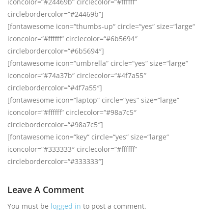
iconcolor=“#24469b“ circlecolor=“#ffffff“
circlebordercolor=“#24469b“]
[fontawesome icon=“thumbs-up“ circle=“yes“ size=“large“
iconcolor=“#ffffff“ circlecolor=“#6b5694″
circlebordercolor=“#6b5694″]
[fontawesome icon=“umbrella“ circle=“yes“ size=“large“
iconcolor=“#74a37b“ circlecolor=“#4f7a55″
circlebordercolor=“#4f7a55″]
[fontawesome icon=“laptop“ circle=“yes“ size=“large“
iconcolor=“#ffffff“ circlecolor=“#98a7c5″
circlebordercolor=“#98a7c5″]
[fontawesome icon=“key“ circle=“yes“ size=“large“
iconcolor=“#333333″ circlecolor=“#ffffff“
circlebordercolor=“#333333″]
Leave A Comment
You must be
logged in
to post a comment.