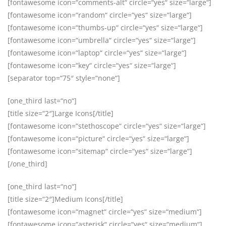
[fontawesome icon=“comments-alt“ circle=“yes“ size=“large“]
[fontawesome icon=“random“ circle=“yes“ size=“large“]
[fontawesome icon=“thumbs-up“ circle=“yes“ size=“large“]
[fontawesome icon=“umbrella“ circle=“yes“ size=“large“]
[fontawesome icon=“laptop“ circle=“yes“ size=“large“]
[fontawesome icon=“key“ circle=“yes“ size=“large“]
[separator top=“75″ style=“none“]
[one_third last=“no“]
[title size=“2″]Large Icons[/title]
[fontawesome icon=“stethoscope“ circle=“yes“ size=“large“]
[fontawesome icon=“picture“ circle=“yes“ size=“large“]
[fontawesome icon=“sitemap“ circle=“yes“ size=“large“]
[/one_third]
[one_third last=“no“]
[title size=“2″]Medium Icons[/title]
[fontawesome icon=“magnet“ circle=“yes“ size=“medium“]
[fontawesome icon=“asterisk“ circle=“yes“ size=“medium“]