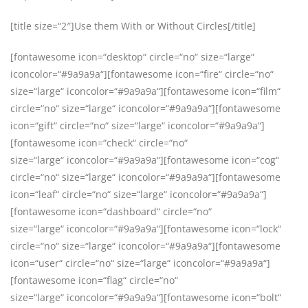
[title size=“2″]Use them With or Without Circles[/title]
[fontawesome icon=“desktop“ circle=“no“ size=“large“
iconcolor=“#9a9a9a“][fontawesome icon=“fire“ circle=“no“
size=“large“ iconcolor=“#9a9a9a“][fontawesome icon=“film“
circle=“no“ size=“large“ iconcolor=“#9a9a9a“][fontawesome
icon=“gift“ circle=“no“ size=“large“ iconcolor=“#9a9a9a“]
[fontawesome icon=“check“ circle=“no“
size=“large“ iconcolor=“#9a9a9a“][fontawesome icon=“cog“
circle=“no“ size=“large“ iconcolor=“#9a9a9a“][fontawesome
icon=“leaf“ circle=“no“ size=“large“ iconcolor=“#9a9a9a“]
[fontawesome icon=“dashboard“ circle=“no“
size=“large“ iconcolor=“#9a9a9a“][fontawesome icon=“lock“
circle=“no“ size=“large“ iconcolor=“#9a9a9a“][fontawesome
icon=“user“ circle=“no“ size=“large“ iconcolor=“#9a9a9a“]
[fontawesome icon=“flag“ circle=“no“
size=“large“ iconcolor=“#9a9a9a“][fontawesome icon=“bolt“