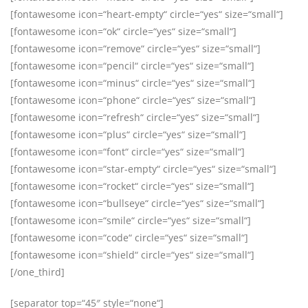
[fontawesome icon=“heart-empty“ circle=“yes“ size=“small“]
[fontawesome icon=“ok“ circle=“yes“ size=“small“]
[fontawesome icon=“remove“ circle=“yes“ size=“small“]
[fontawesome icon=“pencil“ circle=“yes“ size=“small“]
[fontawesome icon=“minus“ circle=“yes“ size=“small“]
[fontawesome icon=“phone“ circle=“yes“ size=“small“]
[fontawesome icon=“refresh“ circle=“yes“ size=“small“]
[fontawesome icon=“plus“ circle=“yes“ size=“small“]
[fontawesome icon=“font“ circle=“yes“ size=“small“]
[fontawesome icon=“star-empty“ circle=“yes“ size=“small“]
[fontawesome icon=“rocket“ circle=“yes“ size=“small“]
[fontawesome icon=“bullseye“ circle=“yes“ size=“small“]
[fontawesome icon=“smile“ circle=“yes“ size=“small“]
[fontawesome icon=“code“ circle=“yes“ size=“small“]
[fontawesome icon=“shield“ circle=“yes“ size=“small“]
[/one_third]
[separator top=“45″ style=“none“]