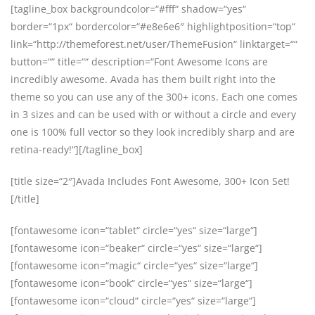
[tagline_box backgroundcolor=“#fff“ shadow=“yes“
border=“1px“ bordercolor=“#e8e6e6″ highlightposition=“top“
link=“http://themeforest.net/user/ThemeFusion“ linktarget=““
button=““ title=““ description=“Font Awesome Icons are
incredibly awesome. Avada has them built right into the
theme so you can use any of the 300+ icons. Each one comes
in 3 sizes and can be used with or without a circle and every
one is 100% full vector so they look incredibly sharp and are
retina-ready!“][/tagline_box]
[title size=“2″]Avada Includes Font Awesome, 300+ Icon Set!
[/title]
[fontawesome icon=“tablet“ circle=“yes“ size=“large“]
[fontawesome icon=“beaker“ circle=“yes“ size=“large“]
[fontawesome icon=“magic“ circle=“yes“ size=“large“]
[fontawesome icon=“book“ circle=“yes“ size=“large“]
[fontawesome icon=“cloud“ circle=“yes“ size=“large“]