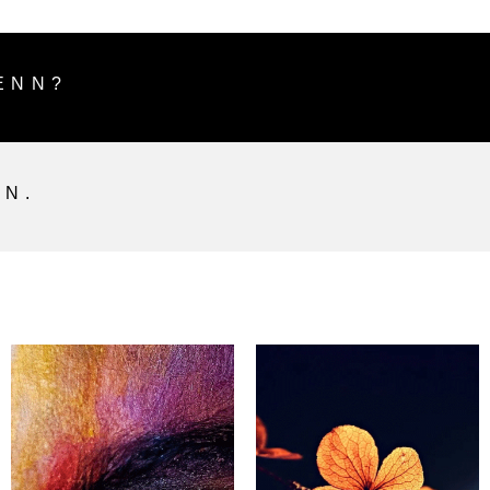
ENN?
EN.